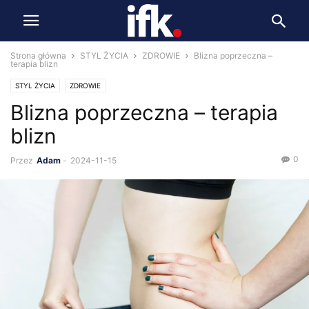
Strona główna
STYL ŻYCIA
ZDROWIE
Blizna poprzeczna –
terapia blizn
STYL ŻYCIA
ZDROWIE
Blizna poprzeczna – terapia
blizn
0
Przez
Adam
-
2024-11-15