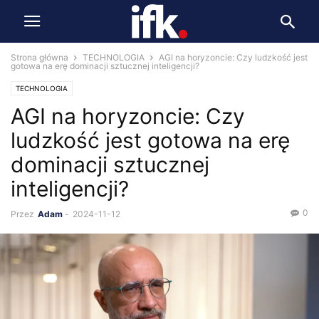
Strona główna
TECHNOLOGIA
AGI na horyzoncie: Czy ludzkość jest
gotowa na erę dominacji sztucznej inteligencji?
TECHNOLOGIA
AGI na horyzoncie: Czy
ludzkość jest gotowa na erę
dominacji sztucznej
inteligencji?
0
Przez
Adam
-
2024-11-12