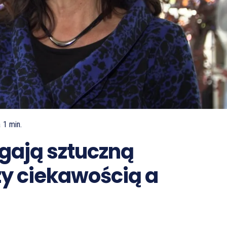
a
1
min.
egają sztuczną
zy ciekawością a