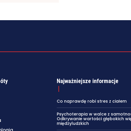
róty
Najważniejsze informacje
Co naprawdę robi stres z ciałem
Psychoterapia w walce z samotnoś
Odkrywanie wartości głębokich wię
a
międzyludzkich
ologia