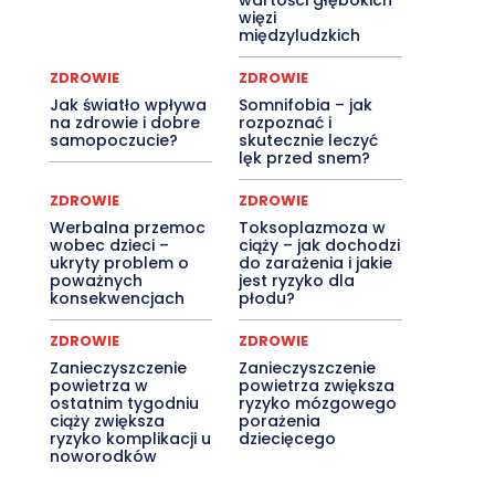
wartości głębokich
więzi
międzyludzkich
ZDROWIE
ZDROWIE
Jak światło wpływa
Somnifobia – jak
na zdrowie i dobre
rozpoznać i
samopoczucie?
skutecznie leczyć
lęk przed snem?
ZDROWIE
ZDROWIE
Werbalna przemoc
Toksoplazmoza w
wobec dzieci –
ciąży – jak dochodzi
ukryty problem o
do zarażenia i jakie
poważnych
jest ryzyko dla
konsekwencjach
płodu?
ZDROWIE
ZDROWIE
Zanieczyszczenie
Zanieczyszczenie
powietrza w
powietrza zwiększa
ostatnim tygodniu
ryzyko mózgowego
ciąży zwiększa
porażenia
ryzyko komplikacji u
dziecięcego
noworodków