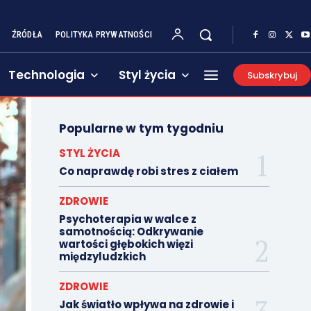
ŹRÓDŁA
POLITYKA PRYWATNOŚCI
Technologia
Styl życia
Subskrybuj
Popularne w tym tygodniu
STYL ŻYCIA
Co naprawdę robi stres z ciałem
ZDROWIE
Psychoterapia w walce z
samotnością: Odkrywanie
wartości głębokich więzi
międzyludzkich
ZDROWIE
Jak światło wpływa na zdrowie i