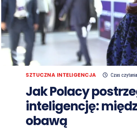
SZTUCZNA INTELIGENCJA
Czas czytani
Jak Polacy postrz
inteligencję: międ
obawą