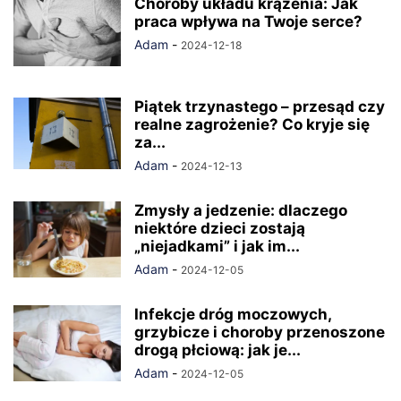
Choroby układu krążenia: Jak
praca wpływa na Twoje serce?
Adam
-
2024-12-18
Piątek trzynastego – przesąd czy
realne zagrożenie? Co kryje się
za...
Adam
-
2024-12-13
Zmysły a jedzenie: dlaczego
niektóre dzieci zostają
„niejadkami” i jak im...
Adam
-
2024-12-05
Infekcje dróg moczowych,
grzybicze i choroby przenoszone
drogą płciową: jak je...
Adam
-
2024-12-05