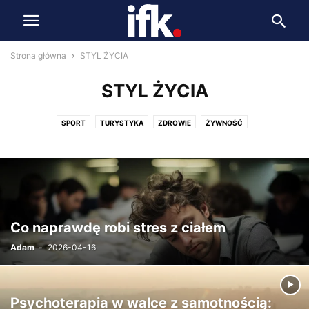
Strona główna
STYL ŻYCIA
STYL ŻYCIA
SPORT
TURYSTYKA
ZDROWIE
ŻYWNOŚĆ
Co naprawdę robi stres z ciałem
Adam
-
2026-04-16
Psychoterapia w walce z samotnością: