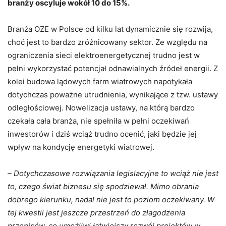
branży oscyluje wokół 10 do 15%.
Branża OZE w Polsce od kilku lat dynamicznie się rozwija,
choć jest to bardzo zróżnicowany sektor. Ze względu na
ograniczenia sieci elektroenergetycznej trudno jest w
pełni wykorzystać potencjał odnawialnych źródeł energii. Z
kolei budowa lądowych farm wiatrowych napotykała
dotychczas poważne utrudnienia, wynikające z tzw. ustawy
odległościowej. Nowelizacja ustawy, na którą bardzo
czekała cała branża, nie spełniła w pełni oczekiwań
inwestorów i dziś wciąż trudno ocenić, jaki będzie jej
wpływ na kondycję energetyki wiatrowej.
– Dotychczasowe rozwiązania legislacyjne to wciąż nie jest
to, czego świat biznesu się spodziewał. Mimo obrania
dobrego kierunku, nadal nie jest to poziom oczekiwany. W
tej kwestii jest jeszcze przestrzeń do złagodzenia
przepisów, co umożliwi łatwiejszy rozwój projektów w