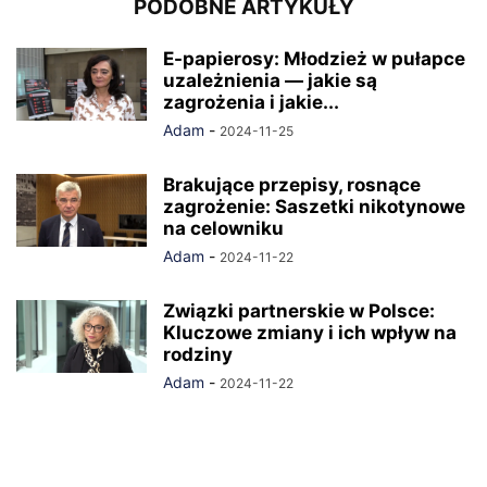
PODOBNE ARTYKUŁY
E-papierosy: Młodzież w pułapce
uzależnienia — jakie są
zagrożenia i jakie...
Adam
-
2024-11-25
Brakujące przepisy, rosnące
zagrożenie: Saszetki nikotynowe
na celowniku
Adam
-
2024-11-22
Związki partnerskie w Polsce:
Kluczowe zmiany i ich wpływ na
rodziny
Adam
-
2024-11-22