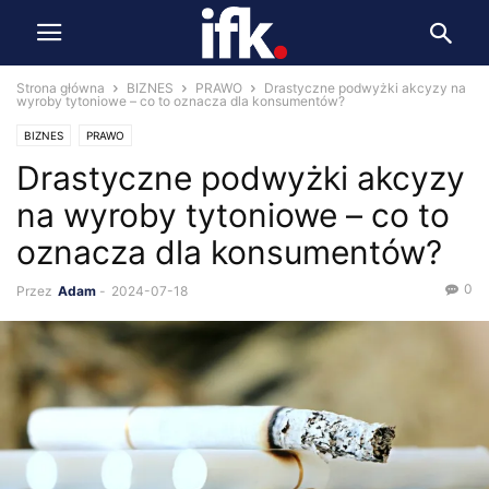
Strona główna
BIZNES
PRAWO
Drastyczne podwyżki akcyzy na
wyroby tytoniowe – co to oznacza dla konsumentów?
BIZNES
PRAWO
Drastyczne podwyżki akcyzy
na wyroby tytoniowe – co to
oznacza dla konsumentów?
0
Przez
Adam
-
2024-07-18