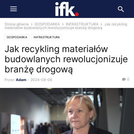
Strona główna
GOSPODARKA
INFRASTRUKTURA
Jak recykling
materiałów budowlanych rewolucjonizuje branżę drogową
GOSPODARKA
INFRASTRUKTURA
Jak recykling materiałów
budowlanych rewolucjonizuje
branżę drogową
0
Przez
Adam
-
2024-08-06