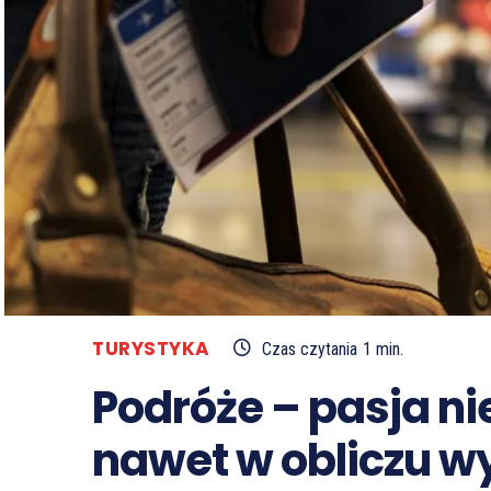
TURYSTYKA
Czas czytania
1
min.
Podróże – pasja ni
nawet w obliczu w