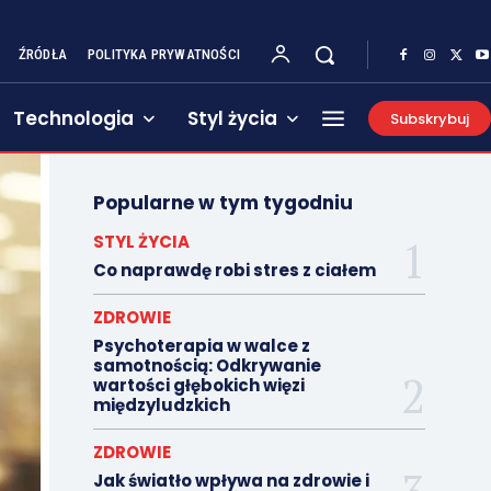
ŹRÓDŁA
POLITYKA PRYWATNOŚCI
Technologia
Styl życia
Subskrybuj
Popularne w tym tygodniu
STYL ŻYCIA
Co naprawdę robi stres z ciałem
ZDROWIE
Psychoterapia w walce z
samotnością: Odkrywanie
wartości głębokich więzi
międzyludzkich
ZDROWIE
Jak światło wpływa na zdrowie i