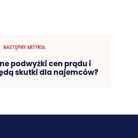
NASTĘPNY ARTYKUŁ
e podwyżki cen prądu i
będą skutki dla najemców?