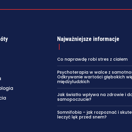
róty
Najważniejsze informacje
Co naprawdę robi stres z ciałem
Psychoterapia w walce z samotnoś
Odkrywanie wartości głębokich wię
a
międzyludzkich
ologia
Jak światło wpływa na zdrowie i d
cia
samopoczucie?
Somnifobia – jak rozpoznać i skute
leczyć lęk przed snem?