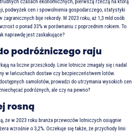
w trudnych czasach ekonomicznych, pierwszą rzeczą na którą
ji, podwyżek cen i spowolnienia gospodarczego, statystyki
w zagranicznych bije rekordy. W 2023 roku, aż 1,3 mld osób
i wzrost o ponad 33% w porównaniu z poprzednim rokiem. To
tak naprawdę jest zaskakujące?
do podróżniczego raju
ją na liczne przeszkody. Linie lotnicze zmagały się i nadal
emy w łańcuchach dostaw czy bezpieczeństwem lotów.
i dostępnych samolotów, prowadzi do utrzymania wysokich cen
 zniechęcać podróżnych, ale czy na pewno?
ej rosną
ją, że w 2023 roku branża przewozów lotniczych osiągnie
ra wzrośnie o 3,2%. Oczekuje się także, że przychody linii