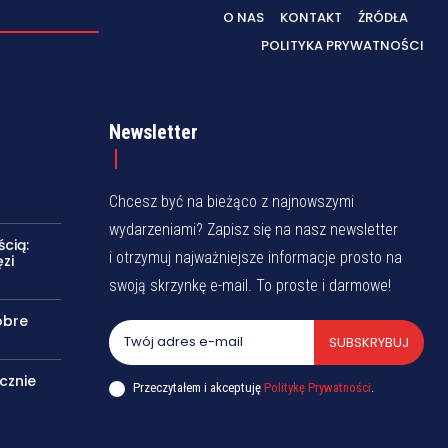
O NAS
KONTAKT
ŹRÓDŁA
POLITYKA PRYWATNOŚCI
Newsletter
Chcesz być na bieżąco z najnowszymi
wydarzeniami? Zapisz się na nasz newsletter
cią:
i otrzymuj najważniejsze informacje prosto na
zi
swoją skrzynkę e-mail. To proste i darmowe!
obre
SUBSKRYBUJ
cznie
Przeczytałem i akceptuję
Politykę Prywatności
.