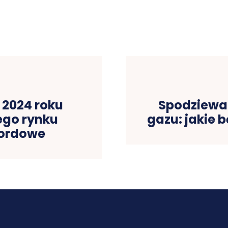
 2024 roku
Spodziewan
iego rynku
gazu: jakie 
kordowe