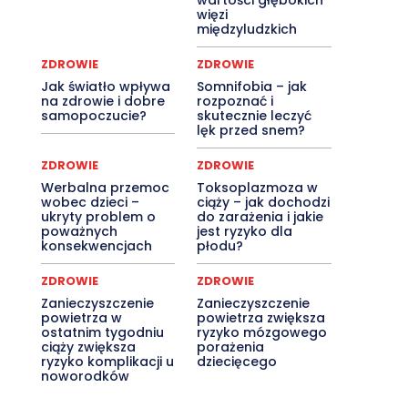
wartości głębokich
więzi
międzyludzkich
ZDROWIE
ZDROWIE
Jak światło wpływa
Somnifobia – jak
na zdrowie i dobre
rozpoznać i
samopoczucie?
skutecznie leczyć
lęk przed snem?
ZDROWIE
ZDROWIE
Werbalna przemoc
Toksoplazmoza w
wobec dzieci –
ciąży – jak dochodzi
ukryty problem o
do zarażenia i jakie
poważnych
jest ryzyko dla
konsekwencjach
płodu?
ZDROWIE
ZDROWIE
Zanieczyszczenie
Zanieczyszczenie
powietrza w
powietrza zwiększa
ostatnim tygodniu
ryzyko mózgowego
ciąży zwiększa
porażenia
ryzyko komplikacji u
dziecięcego
noworodków