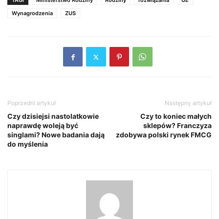
TAGI
Ministerstwo Rodziny
Rodziny
rozwiązania
UE
Wynagrodzenia
ZUS
Poprzedni artykuł
Następny artykuł
Czy dzisiejsi nastolatkowie
Czy to koniec małych
naprawdę woleją być
sklepów? Franczyza
singlami? Nowe badania dają
zdobywa polski rynek FMCG
do myślenia