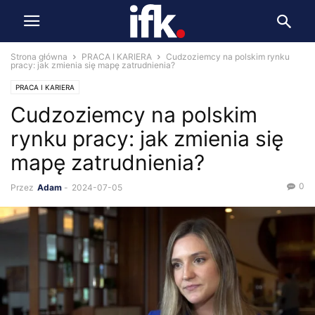
Strona główna
PRACA I KARIERA
Cudzoziemcy na polskim rynku
pracy: jak zmienia się mapę zatrudnienia?
PRACA I KARIERA
Cudzoziemcy na polskim
rynku pracy: jak zmienia się
mapę zatrudnienia?
0
Przez
Adam
-
2024-07-05