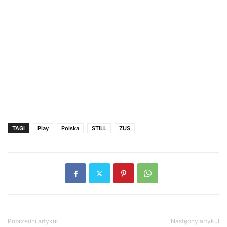
TAGI
Play
Polska
STILL
ZUS
Poprzedni artykuł
Następny artykuł