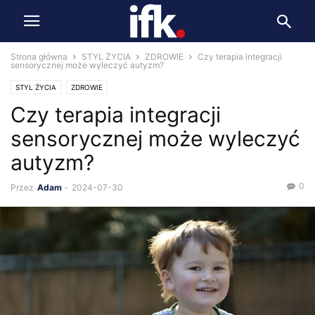
Strona główna
STYL ŻYCIA
ZDROWIE
Czy terapia integracji
sensorycznej może wyleczyć autyzm?
STYL ŻYCIA
ZDROWIE
Czy terapia integracji
sensorycznej może wyleczyć
autyzm?
0
Przez
Adam
-
2024-07-30