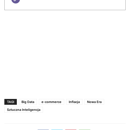
TAGI
Big Data
e-commerce
Inflacja
Nowa Era
Sztuczna Inteligencja