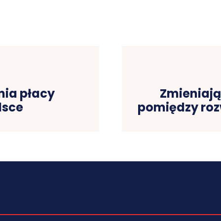
nia płacy
Zmieniają
lsce
pomiędzy roz