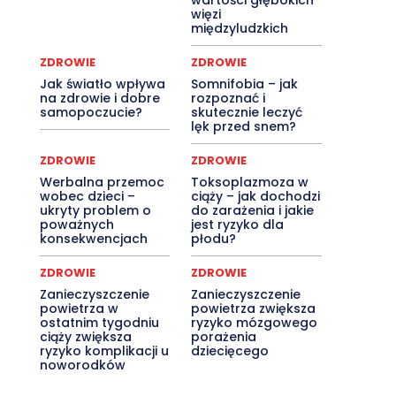
wartości głębokich
więzi
międzyludzkich
ZDROWIE
ZDROWIE
Jak światło wpływa
Somnifobia – jak
na zdrowie i dobre
rozpoznać i
samopoczucie?
skutecznie leczyć
lęk przed snem?
ZDROWIE
ZDROWIE
Werbalna przemoc
Toksoplazmoza w
wobec dzieci –
ciąży – jak dochodzi
ukryty problem o
do zarażenia i jakie
poważnych
jest ryzyko dla
konsekwencjach
płodu?
ZDROWIE
ZDROWIE
Zanieczyszczenie
Zanieczyszczenie
powietrza w
powietrza zwiększa
ostatnim tygodniu
ryzyko mózgowego
ciąży zwiększa
porażenia
ryzyko komplikacji u
dziecięcego
noworodków