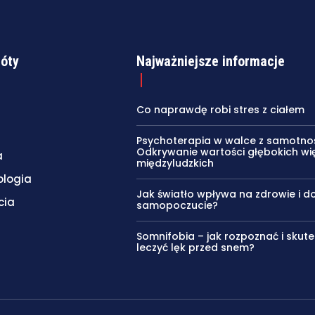
róty
Najważniejsze informacje
Co naprawdę robi stres z ciałem
Psychoterapia w walce z samotnoś
Odkrywanie wartości głębokich wię
a
międzyludzkich
ologia
Jak światło wpływa na zdrowie i d
cia
samopoczucie?
Somnifobia – jak rozpoznać i skute
leczyć lęk przed snem?