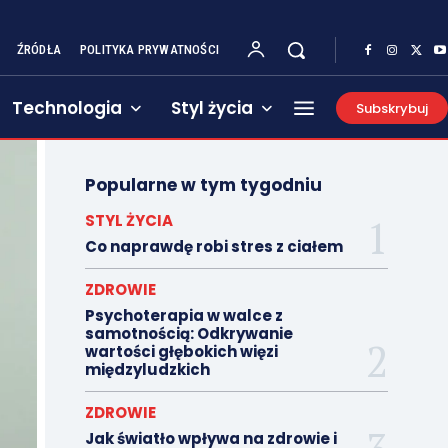
ŹRÓDŁA
POLITYKA PRYWATNOŚCI
Technologia
Styl życia
Subskrybuj
Popularne w tym tygodniu
STYL ŻYCIA
Co naprawdę robi stres z ciałem
ZDROWIE
Psychoterapia w walce z
samotnością: Odkrywanie
wartości głębokich więzi
międzyludzkich
ZDROWIE
Jak światło wpływa na zdrowie i