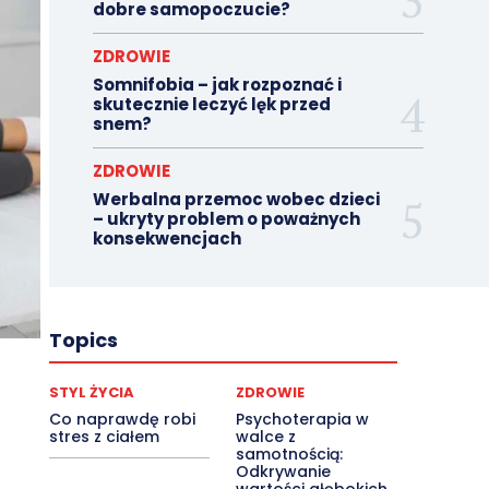
dobre samopoczucie?
ZDROWIE
Somnifobia – jak rozpoznać i
skutecznie leczyć lęk przed
snem?
ZDROWIE
Werbalna przemoc wobec dzieci
– ukryty problem o poważnych
konsekwencjach
Topics
STYL ŻYCIA
ZDROWIE
Co naprawdę robi
Psychoterapia w
stres z ciałem
walce z
samotnością:
Odkrywanie