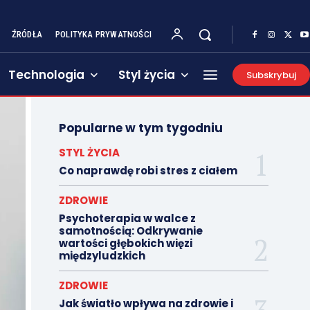
ŹRÓDŁA
POLITYKA PRYWATNOŚCI
Technologia
Styl życia
Subskrybuj
Popularne w tym tygodniu
STYL ŻYCIA
Co naprawdę robi stres z ciałem
ZDROWIE
Psychoterapia w walce z
samotnością: Odkrywanie
wartości głębokich więzi
międzyludzkich
ZDROWIE
Jak światło wpływa na zdrowie i