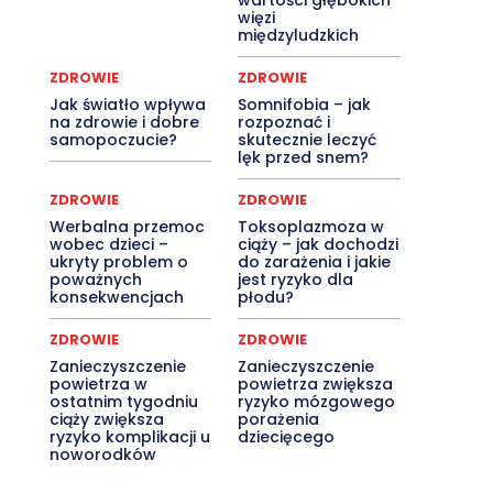
wartości głębokich
więzi
międzyludzkich
ZDROWIE
ZDROWIE
Jak światło wpływa
Somnifobia – jak
na zdrowie i dobre
rozpoznać i
samopoczucie?
skutecznie leczyć
lęk przed snem?
ZDROWIE
ZDROWIE
Werbalna przemoc
Toksoplazmoza w
wobec dzieci –
ciąży – jak dochodzi
ukryty problem o
do zarażenia i jakie
poważnych
jest ryzyko dla
konsekwencjach
płodu?
ZDROWIE
ZDROWIE
Zanieczyszczenie
Zanieczyszczenie
powietrza w
powietrza zwiększa
ostatnim tygodniu
ryzyko mózgowego
ciąży zwiększa
porażenia
ryzyko komplikacji u
dziecięcego
noworodków