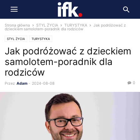
Strona główna
STYL ŻYCIA
TURYSTYKA
Jak podróżować z
dzieckiem samolotem-poradnik dla rodziców
STYL ŻYCIA
TURYSTYKA
Jak podróżować z dzieckiem
samolotem-poradnik dla
rodziców
0
Przez
Adam
-
2024-08-08