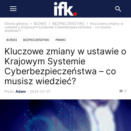
Strona główna
BIZNES
BEZPIECZEŃSTWO
Kluczowe zmiany w
ustawie o Krajowym Systemie Cyberbezpieczeństwa – co musisz
wiedzieć?
BIZNES
BEZPIECZEŃSTWO
PRAWO
Kluczowe zmiany w ustawie o
Krajowym Systemie
Cyberbezpieczeństwa – co
musisz wiedzieć?
0
Przez
Adam
-
2024-07-31