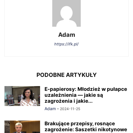
Adam
https://ifk.pl/
PODOBNE ARTYKUŁY
E-papierosy: Młodzież w pułapce
uzależnienia — jakie są
zagrożenia i jakie...
Adam
-
2024-11-25
Brakujące przepisy, rosnące
zagrożenie: Saszetki nikotynowe