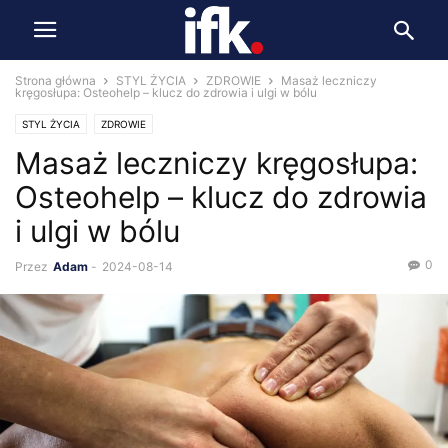
Strona główna
STYL ŻYCIA
ZDROWIE
Masaż leczniczy
kręgosłupa: Osteohelp – klucz do zdrowia i ulgi w bólu
STYL ŻYCIA
ZDROWIE
Masaż leczniczy kręgosłupa:
Osteohelp – klucz do zdrowia
i ulgi w bólu
0
Przez
Adam
-
2024-08-14