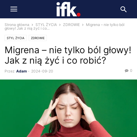
Strona główna
STYL ŻYCIA
ZDROWIE
Migrena – nie tylko ból
głowy! Jak z nią żyć i co...
STYL ŻYCIA
ZDROWIE
Migrena – nie tylko ból głowy!
Jak z nią żyć i co robić?
0
Przez
Adam
-
2024-09-20