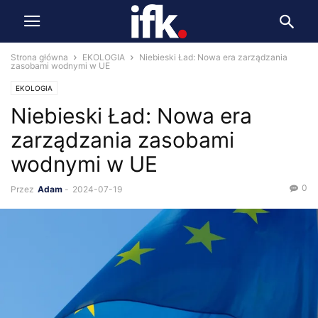
Strona główna
EKOLOGIA
Niebieski Ład: Nowa era zarządzania
zasobami wodnymi w UE
EKOLOGIA
Niebieski Ład: Nowa era
zarządzania zasobami
wodnymi w UE
0
Przez
Adam
-
2024-07-19