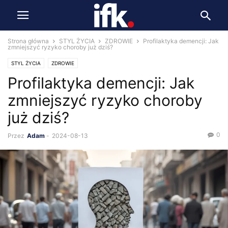
Strona główna
STYL ŻYCIA
ZDROWIE
Profilaktyka demencji: Jak
zmniejszyć ryzyko choroby już dziś?
STYL ŻYCIA
ZDROWIE
Profilaktyka demencji: Jak
zmniejszyć ryzyko choroby
już dziś?
0
Przez
Adam
-
2024-08-13