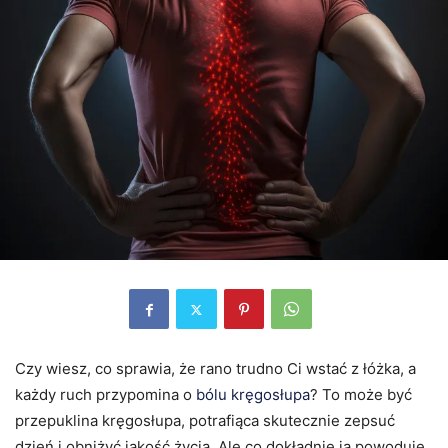
Czy wiesz, co sprawia, że rano trudno Ci wstać z łóżka, a
każdy ruch przypomina o
bólu kręgosłupa
? To może być
przepuklina kręgosłupa, potrafiąca skutecznie zepsuć
dzień i obniżyć jakość życia. Ale co dokładnie ją powoduje,