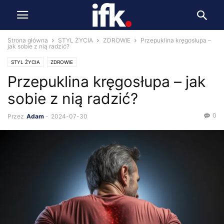
Strona główna
STYL ŻYCIA
ZDROWIE
Przepuklina kręgosłupa –
jak sobie z nią radzić?
STYL ŻYCIA
ZDROWIE
Przepuklina kręgosłupa – jak
sobie z nią radzić?
0
Przez
Adam
-
2024-07-30