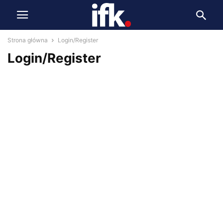
Strona główna
Login/Register
Login/Register