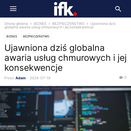
Strona główna
BIZNES
BEZPIECZEŃSTWO
Ujawniona dziś
globalna awaria usług chmurowych i jej konsekwencje
BIZNES
BEZPIECZEŃSTWO
Ujawniona dziś globalna
awaria usług chmurowych i jej
konsekwencje
0
Przez
Adam
-
2024-07-19