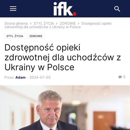
Strona główna
STYL ŻYCIA
ZDROWIE
Dostępność opieki
zdrowotnej dla uchodźców z Ukrainy w Polsce
STYL ŻYCIA
ZDROWIE
Dostępność opieki
zdrowotnej dla uchodźców z
Ukrainy w Polsce
0
Przez
Adam
-
2024-07-05