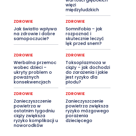
wartości głębokich
więzi
międzyludzkich
ZDROWIE
ZDROWIE
Jak światło wpływa
Somnifobia – jak
na zdrowie i dobre
rozpoznać i
samopoczucie?
skutecznie leczyć
lęk przed snem?
ZDROWIE
ZDROWIE
Werbalna przemoc
Toksoplazmoza w
wobec dzieci –
ciąży – jak dochodzi
ukryty problem o
do zarażenia i jakie
poważnych
jest ryzyko dla
konsekwencjach
płodu?
ZDROWIE
ZDROWIE
Zanieczyszczenie
Zanieczyszczenie
powietrza w
powietrza zwiększa
ostatnim tygodniu
ryzyko mózgowego
ciąży zwiększa
porażenia
ryzyko komplikacji u
dziecięcego
noworodków