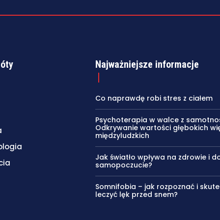
róty
Najważniejsze informacje
Co naprawdę robi stres z ciałem
Psychoterapia w walce z samotnoś
Odkrywanie wartości głębokich wię
a
międzyludzkich
ologia
Jak światło wpływa na zdrowie i d
cia
samopoczucie?
Somnifobia – jak rozpoznać i skute
leczyć lęk przed snem?