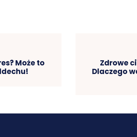
res? Może to
Zdrowe ci
ddechu!
Dlaczego wa