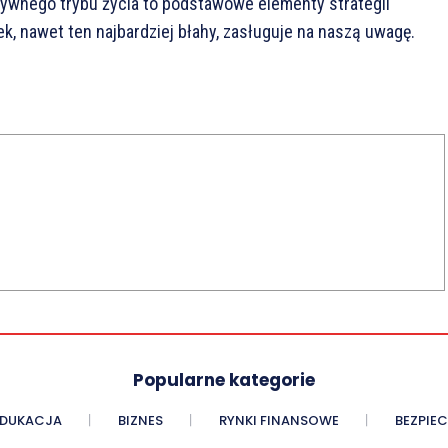
tywnego trybu życia to podstawowe elementy strategii
, nawet ten najbardziej błahy, zasługuje na naszą uwagę.
Popularne kategorie
EDUKACJA
BIZNES
RYNKI FINANSOWE
BEZPIE