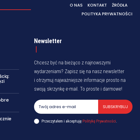
O NAS
KONTAKT
ŹRÓDŁA
POLITYKA PRYWATNOŚCI
Newsletter
Chcesz być na bieżąco z najnowszymi
wydarzeniami? Zapisz się na nasz newsletter
cią:
i otrzymuj najważniejsze informacje prosto na
zi
swoją skrzynkę e-mail. To proste i darmowe!
obre
SUBSKRYBUJ
cznie
Przeczytałem i akceptuję
Politykę Prywatności
.