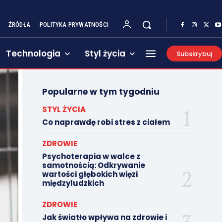
ŹRÓDŁA
POLITYKA PRYWATNOŚCI
Technologia
Styl życia
Subskrybuj
Popularne w tym tygodniu
STYL ŻYCIA
Co naprawdę robi stres z ciałem
ZDROWIE
Psychoterapia w walce z
samotnością: Odkrywanie
wartości głębokich więzi
międzyludzkich
ZDROWIE
Jak światło wpływa na zdrowie i