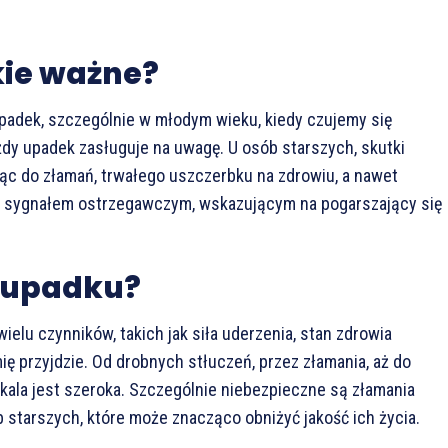
kie ważne?
upadek, szczególnie w młodym wieku, kiedy czujemy się
ażdy upadek zasługuje na uwagę. U osób starszych, skutki
c do złamań, trwałego uszczerbku na zdrowiu, a nawet
to sygnałem ostrzegawczym, wskazującym na pogarszający się
i upadku?
elu czynników, takich jak siła uderzenia, stan zdrowia
mię przyjdzie. Od drobnych stłuczeń, przez złamania, aż do
la jest szeroka. Szczególnie niebezpieczne są złamania
ób starszych, które może znacząco obniżyć jakość ich życia.