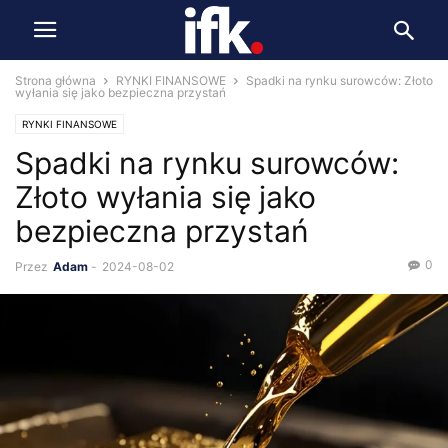
Strona główna
RYNKI FINANSOWE
Spadki na rynku surowców: Złoto
wyłania się jako bezpieczna przystań
RYNKI FINANSOWE
Spadki na rynku surowców:
Złoto wyłania się jako
bezpieczna przystań
0
Przez
Adam
-
2024-08-02