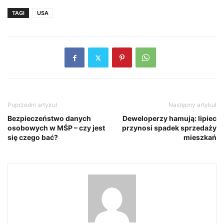
TAGI
USA
Poprzedni artykuł
Następny artykuł
Bezpieczeństwo danych
Deweloperzy hamują: lipiec
osobowych w MŚP – czy jest
przynosi spadek sprzedaży
się czego bać?
mieszkań