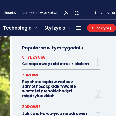
ŹRÓDŁA
POLITYKA PRYWATNOŚCI
Technologia
Styl życia
Subskrybuj
Popularne w tym tygodniu
STYL ŻYCIA
Co naprawdę robi stres z ciałem
ZDROWIE
Psychoterapia w walce z
samotnością: Odkrywanie
wartości głębokich więzi
międzyludzkich
ZDROWIE
Jak światło wpływa na zdrowie i