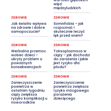
wartości głębokich
więzi
międzyludzkich
ZDROWIE
ZDROWIE
Jak światło wpływa
Somnifobia – jak
na zdrowie i dobre
rozpoznać i
samopoczucie?
skutecznie leczyć
lęk przed snem?
ZDROWIE
ZDROWIE
Werbalna przemoc
Toksoplazmoza w
wobec dzieci –
ciąży – jak dochodzi
ukryty problem o
do zarażenia i jakie
poważnych
jest ryzyko dla
konsekwencjach
płodu?
ZDROWIE
ZDROWIE
Zanieczyszczenie
Zanieczyszczenie
powietrza w
powietrza zwiększa
ostatnim tygodniu
ryzyko mózgowego
ciąży zwiększa
porażenia
ryzyko komplikacji u
dziecięcego
noworodków