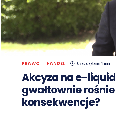
PRAWO
HANDEL
Czas czytania
1
min.
Akcyza na e-liquid
gwałtownie rośnie i
konsekwencje?