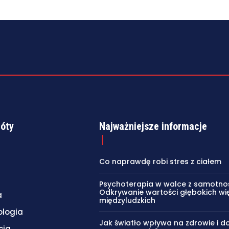
róty
Najważniejsze informacje
Co naprawdę robi stres z ciałem
Psychoterapia w walce z samotnoś
Odkrywanie wartości głębokich wię
a
międzyludzkich
ologia
Jak światło wpływa na zdrowie i d
cia