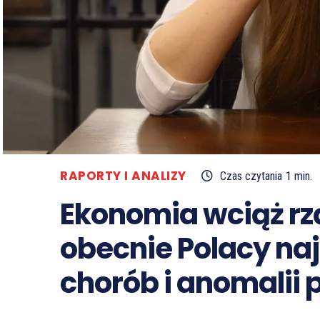
RAPORTY I ANALIZY
Czas czytania
1
min.
Ekonomia wciąż rz
obecnie Polacy naj
chorób i anomalii