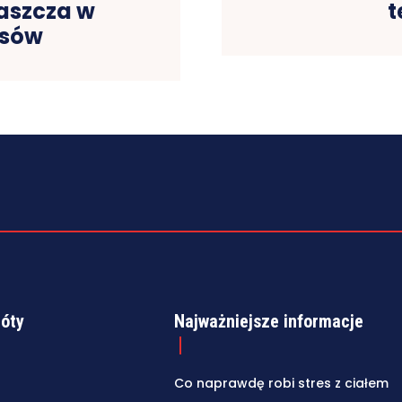
aszcza w
t
nsów
róty
Najważniejsze informacje
Co naprawdę robi stres z ciałem