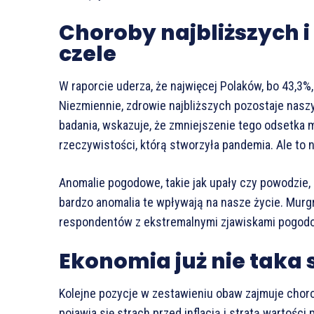
Choroby najbliższych 
czele
W raporcie uderza, że najwięcej Polaków, bo 43,3%,
Niezmiennie, zdrowie najbliższych pozostaje nasz
badania, wskazuje, że zmniejszenie tego odsetka 
rzeczywistości, którą stworzyła pandemia. Ale to n
Anomalie pogodowe, takie jak upały czy powodzie, 
bardzo anomalia te wpływają na nasze życie. Murg
respondentów z ekstremalnymi zjawiskami pogodow
Ekonomia już nie taka 
Kolejne pozycje w zestawieniu obaw zajmuje choro
pojawia się strach przed inflacją i stratą wartośc