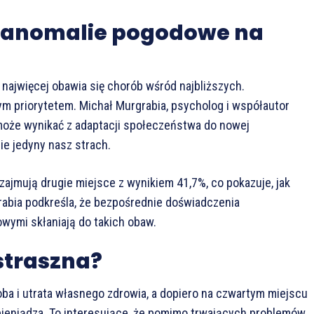
i anomalie pogodowe na
 najwięcej obawia się chorób wśród najbliższych.
ym priorytetem. Michał Murgrabia, psycholog i współautor
może wynikać z adaptacji społeczeństwa do nowej
ie jedyny nasz strach.
zajmują drugie miejsce z wynikiem 41,7%, co pokazuje, jak
rabia podkreśla, że bezpośrednie doświadczenia
ymi skłaniają do takich obaw.
straszna?
ba i utrata własnego zdrowia, a dopiero na czwartym miejscu
i pieniądza. To interesujące, że pomimo trwających problemów