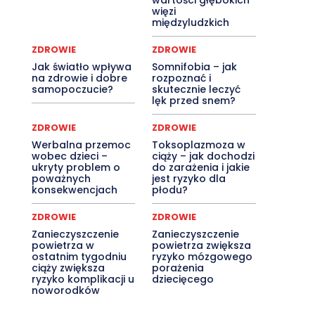
wartości głębokich
więzi
międzyludzkich
ZDROWIE
ZDROWIE
Jak światło wpływa
Somnifobia – jak
na zdrowie i dobre
rozpoznać i
samopoczucie?
skutecznie leczyć
lęk przed snem?
ZDROWIE
ZDROWIE
Werbalna przemoc
Toksoplazmoza w
wobec dzieci –
ciąży – jak dochodzi
ukryty problem o
do zarażenia i jakie
poważnych
jest ryzyko dla
konsekwencjach
płodu?
ZDROWIE
ZDROWIE
Zanieczyszczenie
Zanieczyszczenie
powietrza w
powietrza zwiększa
ostatnim tygodniu
ryzyko mózgowego
ciąży zwiększa
porażenia
ryzyko komplikacji u
dziecięcego
noworodków