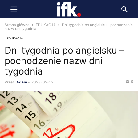
Strona główna
EDUKACJA
Dni tygodnia po angielsku – pochodzenie
nazw dni tygodnia
EDUKACJA
Dni tygodnia po angielsku –
pochodzenie nazw dni
tygodnia
0
Przez
Adam
-
2023-02-15