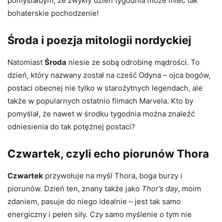
pomyślałbym, że zwykły dzień tygodnia może mieć tak
bohaterskie pochodzenie!
Środa i poezja mitologii nordyckiej
Natomiast
Środa
niesie ze sobą odrobinę mądrości. To
dzień, który nazwany został na cześć Odyna – ojca bogów,
postaci obecnej nie tylko w starożytnych legendach, ale
także w popularnych ostatnio filmach Marvela. Kto by
pomyślał, że nawet w środku tygodnia można znaleźć
odniesienia do tak potężnej postaci?
Czwartek, czyli echo piorunów Thora
Czwartek
przywołuje na myśl Thora, boga burzy i
piorunów. Dzień ten, znany także jako
Thor’s day
, moim
zdaniem, pasuje do niego idealnie – jest tak samo
energiczny i pełen siły. Czy samo myślenie o tym nie