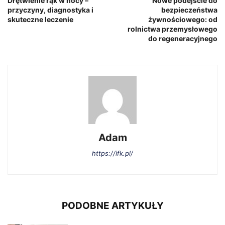
Drętwienie rąk w nocy –
Nowe podejście do
przyczyny, diagnostyka i
bezpieczeństwa
skuteczne leczenie
żywnościowego: od
rolnictwa przemysłowego
do regeneracyjnego
Adam
https://ifk.pl/
PODOBNE ARTYKUŁY