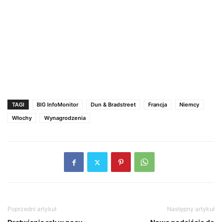
TAGI
BIG InfoMonitor
Dun & Bradstreet
Francja
Niemcy
Włochy
Wynagrodzenia
Poprzedni artykuł
Następny artykuł