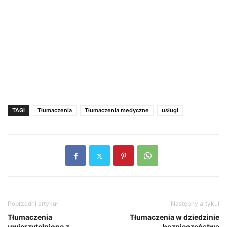
TAGI
Tłumaczenia
Tłumaczenia medyczne
usługi
Poprzedni artykuł
Następny artykuł
Tłumaczenia
Tłumaczenia w dziedzinie
uwierzytelnione z
bezpieczeństwa