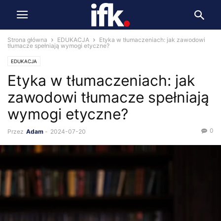
Strona główna
EDUKACJA
Etyka w tłumaczeniach: jak zawodowi
tłumacze spełniają wymogi etyczne?
EDUKACJA
Etyka w tłumaczeniach: jak
zawodowi tłumacze spełniają
wymogi etyczne?
0
Przez
Adam
-
2024-07-20