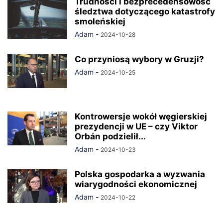
Trudności i bezprecedensowość
śledztwa dotyczącego katastrofy
smoleńskiej
Adam
-
2024-10-28
Co przyniosą wybory w Gruzji?
Adam
-
2024-10-25
Kontrowersje wokół węgierskiej
prezydencji w UE – czy Viktor
Orbán podzielił...
Adam
-
2024-10-23
Polska gospodarka a wyzwania
wiarygodności ekonomicznej
Adam
-
2024-10-22