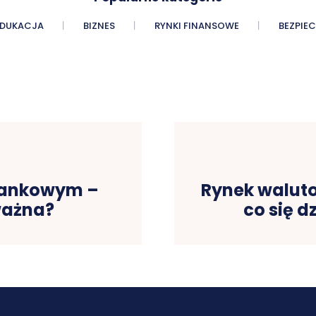
EDUKACJA
BIZNES
RYNKI FINANSOWE
BEZPIE
 bankowym –
Rynek walut
ważna?
co się d