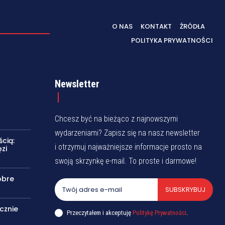
O NAS
KONTAKT
ŹRÓDŁA
POLITYKA PRYWATNOŚCI
Newsletter
Chcesz być na bieżąco z najnowszymi
wydarzeniami? Zapisz się na nasz newsletter
cią:
i otrzymuj najważniejsze informacje prosto na
zi
swoją skrzynkę e-mail. To proste i darmowe!
obre
SUBSKRYBUJ
cznie
Przeczytałem i akceptuję
Politykę Prywatności
.