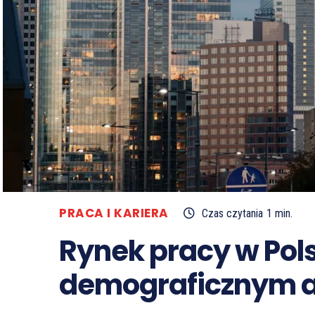
PRACA I KARIERA
Czas czytania
1
min.
Rynek pracy w Pol
demograficznym a