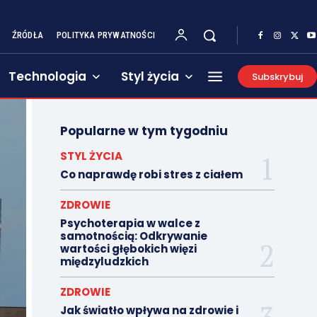
ŹRÓDŁA
POLITYKA PRYWATNOŚCI
Technologia
Styl życia
Subskrybuj
Popularne w tym tygodniu
STYL ŻYCIA
Co naprawdę robi stres z ciałem
ZDROWIE
Psychoterapia w walce z
samotnością: Odkrywanie
wartości głębokich więzi
międzyludzkich
ZDROWIE
Jak światło wpływa na zdrowie i