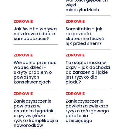
wartości głębokich
więzi
międzyludzkich
ZDROWIE
ZDROWIE
Jak światło wpływa
Somnifobia – jak
na zdrowie i dobre
rozpoznać i
samopoczucie?
skutecznie leczyć
lęk przed snem?
ZDROWIE
ZDROWIE
Werbalna przemoc
Toksoplazmoza w
wobec dzieci –
ciąży – jak dochodzi
ukryty problem o
do zarażenia i jakie
poważnych
jest ryzyko dla
konsekwencjach
płodu?
ZDROWIE
ZDROWIE
Zanieczyszczenie
Zanieczyszczenie
powietrza w
powietrza zwiększa
ostatnim tygodniu
ryzyko mózgowego
ciąży zwiększa
porażenia
ryzyko komplikacji u
dziecięcego
noworodków