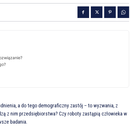
rozwiązanie?
go?
nienia, a do tego demograficzny zastój – to wyzwania, z
adzą z nim przedsiębiorstwa? Czy roboty zastąpią człowieka w
wsze badania.