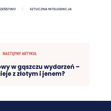
CZEŃSTWO
SZTUCZNA INTELIGENCJA
NASTĘPNY ARTYKUŁ
owy w gąszczu wydarzeń –
zieje z złotym i jenem?