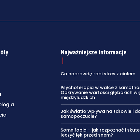
róty
Najważniejsze informacje
Co naprawdę robi stres z ciałem
Psychoterapia w walce z samotnoś
Odkrywanie wartości głębokich wię
a
międzyludzkich
ologia
Jak światło wpływa na zdrowie i d
cia
samopoczucie?
Somnifobia – jak rozpoznać i skute
leczyć lęk przed snem?