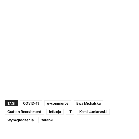
TAGI
COVID-19
e-commerce
Ewa Michalska
Grafton Recruitment
Inflacja
IT
Kamil Jankowski
Wynagrodzenia
zarobki