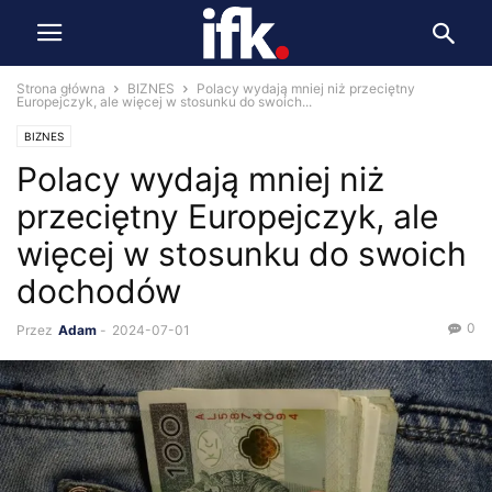
Strona główna
BIZNES
Polacy wydają mniej niż przeciętny
Europejczyk, ale więcej w stosunku do swoich...
BIZNES
Polacy wydają mniej niż
przeciętny Europejczyk, ale
więcej w stosunku do swoich
dochodów
0
Przez
Adam
-
2024-07-01