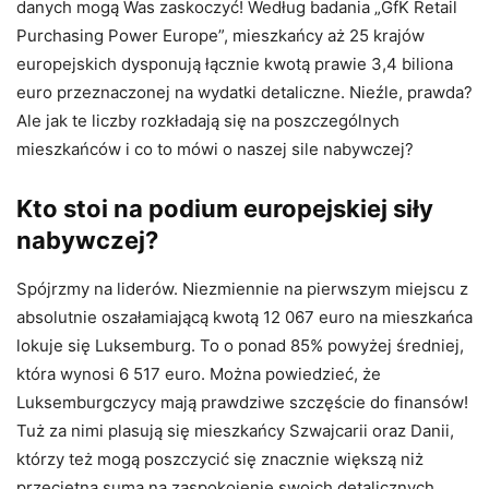
danych mogą Was zaskoczyć! Według badania „GfK Retail
Purchasing Power Europe”, mieszkańcy aż 25 krajów
europejskich dysponują łącznie kwotą prawie 3,4 biliona
euro przeznaczonej na wydatki detaliczne. Nieźle, prawda?
Ale jak te liczby rozkładają się na poszczególnych
mieszkańców i co to mówi o naszej sile nabywczej?
Kto stoi na podium europejskiej siły
nabywczej?
Spójrzmy na liderów. Niezmiennie na pierwszym miejscu z
absolutnie oszałamiającą kwotą 12 067 euro na mieszkańca
lokuje się Luksemburg. To o ponad 85% powyżej średniej,
która wynosi 6 517 euro. Można powiedzieć, że
Luksemburgczycy mają prawdziwe szczęście do finansów!
Tuż za nimi plasują się mieszkańcy Szwajcarii oraz Danii,
którzy też mogą poszczycić się znacznie większą niż
przeciętna sumą na zaspokojenie swoich detalicznych