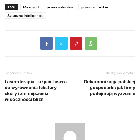
TAGI
Microsoft
prawa autorskie
prawo autorskie
Sztuczna Inteligencja
Poprzedni artykuł
Następny artykuł
Laseroterapia – użycie lasera
Dekarbonizacja polskiej
do wyrównania tekstury
gospodarki: jak firmy
skóry i zmniejszenia
podejmują wyzwanie
widoczności blizn