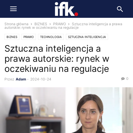
Strona główna
BIZNES
PRAWO
Sztuczna inteligencja a prawa
autorskie: rynek w oczekiwaniu na regulacje
BIZNES
PRAWO
TECHNOLOGIA
SZTUCZNA INTELIGENCJA
Sztuczna inteligencja a
prawa autorskie: rynek w
oczekiwaniu na regulacje
0
Przez
Adam
-
2024-10-24