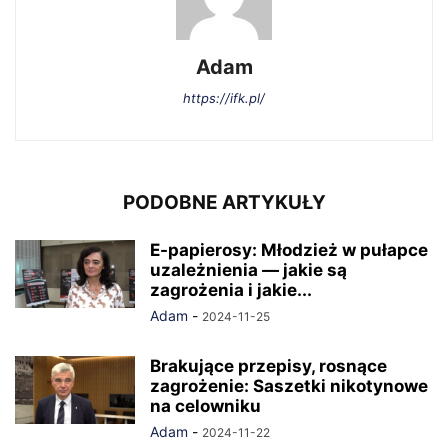
Adam
https://ifk.pl/
PODOBNE ARTYKUŁY
E-papierosy: Młodzież w pułapce
uzależnienia — jakie są
zagrożenia i jakie...
Adam
-
2024-11-25
Brakujące przepisy, rosnące
zagrożenie: Saszetki nikotynowe
na celowniku
Adam
-
2024-11-22