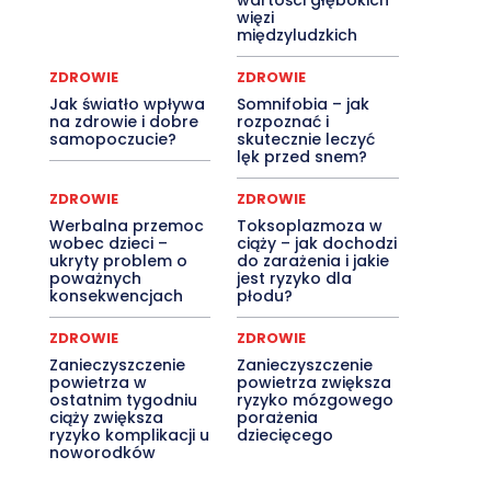
wartości głębokich
więzi
międzyludzkich
ZDROWIE
ZDROWIE
Jak światło wpływa
Somnifobia – jak
na zdrowie i dobre
rozpoznać i
samopoczucie?
skutecznie leczyć
lęk przed snem?
ZDROWIE
ZDROWIE
Werbalna przemoc
Toksoplazmoza w
wobec dzieci –
ciąży – jak dochodzi
ukryty problem o
do zarażenia i jakie
poważnych
jest ryzyko dla
konsekwencjach
płodu?
ZDROWIE
ZDROWIE
Zanieczyszczenie
Zanieczyszczenie
powietrza w
powietrza zwiększa
ostatnim tygodniu
ryzyko mózgowego
ciąży zwiększa
porażenia
ryzyko komplikacji u
dziecięcego
noworodków