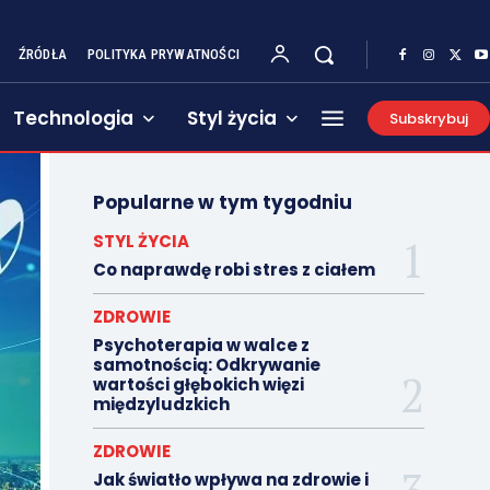
ŹRÓDŁA
POLITYKA PRYWATNOŚCI
Technologia
Styl życia
Subskrybuj
Popularne w tym tygodniu
STYL ŻYCIA
Co naprawdę robi stres z ciałem
ZDROWIE
Psychoterapia w walce z
samotnością: Odkrywanie
wartości głębokich więzi
międzyludzkich
ZDROWIE
Jak światło wpływa na zdrowie i