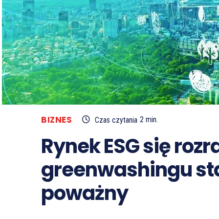
BIZNES
Czas czytania
2
min.
Rynek ESG się rozr
greenwashingu staj
poważny