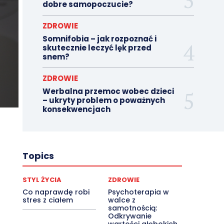
dobre samopoczucie?
ZDROWIE
Somnifobia – jak rozpoznać i
skutecznie leczyć lęk przed
snem?
ZDROWIE
Werbalna przemoc wobec dzieci
– ukryty problem o poważnych
konsekwencjach
Topics
STYL ŻYCIA
ZDROWIE
Co naprawdę robi
Psychoterapia w
stres z ciałem
walce z
samotnością:
Odkrywanie