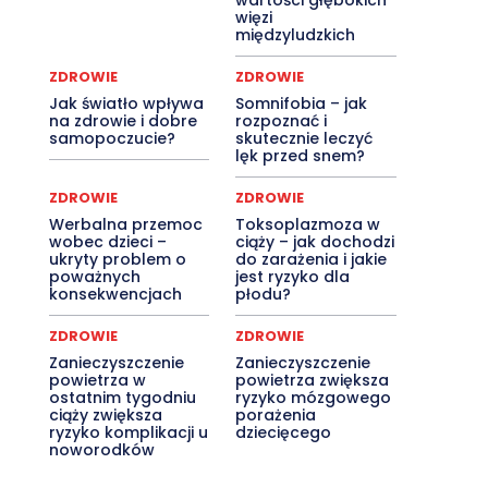
wartości głębokich
więzi
międzyludzkich
ZDROWIE
ZDROWIE
Jak światło wpływa
Somnifobia – jak
na zdrowie i dobre
rozpoznać i
samopoczucie?
skutecznie leczyć
lęk przed snem?
ZDROWIE
ZDROWIE
Werbalna przemoc
Toksoplazmoza w
wobec dzieci –
ciąży – jak dochodzi
ukryty problem o
do zarażenia i jakie
poważnych
jest ryzyko dla
konsekwencjach
płodu?
ZDROWIE
ZDROWIE
Zanieczyszczenie
Zanieczyszczenie
powietrza w
powietrza zwiększa
ostatnim tygodniu
ryzyko mózgowego
ciąży zwiększa
porażenia
ryzyko komplikacji u
dziecięcego
noworodków