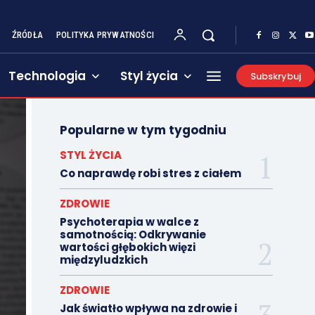
ŹRÓDŁA
POLITYKA PRYWATNOŚCI
Technologia
Styl życia
Subskrybuj
Popularne w tym tygodniu
STYL ŻYCIA
Co naprawdę robi stres z ciałem
ZDROWIE
Psychoterapia w walce z
samotnością: Odkrywanie
wartości głębokich więzi
międzyludzkich
ZDROWIE
Jak światło wpływa na zdrowie i