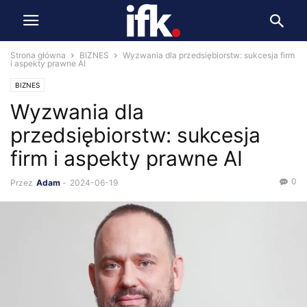
Strona główna
BIZNES
Wyzwania dla przedsiębiorstw: sukcesja firm
i aspekty prawne AI
BIZNES
Wyzwania dla
przedsiębiorstw: sukcesja
firm i aspekty prawne AI
0
Przez
Adam
-
2024-06-19