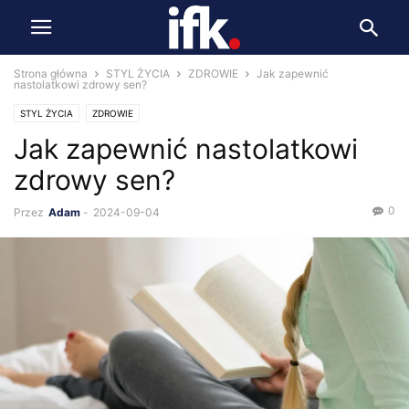
Strona główna
STYL ŻYCIA
ZDROWIE
Jak zapewnić
nastolatkowi zdrowy sen?
STYL ŻYCIA
ZDROWIE
Jak zapewnić nastolatkowi
zdrowy sen?
0
Przez
Adam
-
2024-09-04