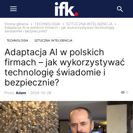
Strona główna
TECHNOLOGIA
SZTUCZNA INTELIGENCJA
Adaptacja AI w polskich firmach – jak wykorzystywać technologię
świadomie i bezpiecznie?
TECHNOLOGIA
SZTUCZNA INTELIGENCJA
Adaptacja AI w polskich
firmach – jak wykorzystywać
technologię świadomie i
bezpiecznie?
0
Przez
Adam
-
2024-10-28