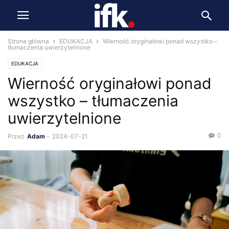
Strona główna
EDUKACJA
Wierność oryginałowi ponad wszystko –
tłumaczenia uwierzytelnione
EDUKACJA
Wierność oryginałowi ponad
wszystko – tłumaczenia
uwierzytelnione
0
Przez
Adam
-
2024-07-21